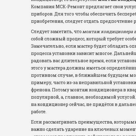
Компания МСК-Ремонт предлагает свои услуг
приборов. Для того чтобы обеспечить беспере
приобретения, следует отдать предпочтение р
Следует заметить, что
 монтаж кондиционера в
собой сложный процесс, который требует особ
Замечательно, если мастер будет обладать опы
процесса установки зависит многое. Дальнейш
радовать вас длительное время, если установи
этого у мастера должны иметься определённы
противном случае, в ближайшем будущем мог
примеру, часто из-за неправильной установки
френона. Потому монтаж кондиционера в квар
популярной, а, главное, необходимой услугой
на кондиционер сейчас, не придётся в дальне
работе.
Если рассматривать преимущества, которыми 
важно сделать ударение на ключевых момент