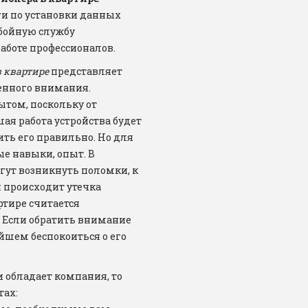
и по установки данных 
бойную службу 
аботе профессионалов.
 квартире
 представляет 
енного внимания. 
том, поскольку от 
ая работа устройства будет 
ть его правильно. Но для 
е навыки, опыт. В 
ут возникнуть поломки, к 
 происходит утечка 
тире считается 
. Если обратить внимание 
йшем беспокоиться о его 
обладает компания, то 
ах:
