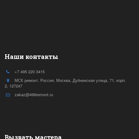
Наши контакты
+7 495 220 3415
МСК ремонт
,
Россия
,
Москва
,
Дубнинская улица, 71, корп.
2
,
127247
zakaz@499remont.ru
Вызвать мастера