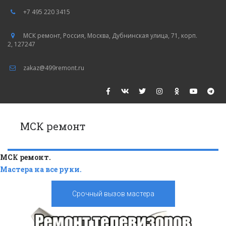
+7 495 220 3415
МСК ремонт
,
Россия
,
Москва
,
Дубнинская улица, 71, корп.
2
,
127247
zakaz@499remont.ru
МСК ремонт
Мастера на все руки.
Срочный вызов мастера